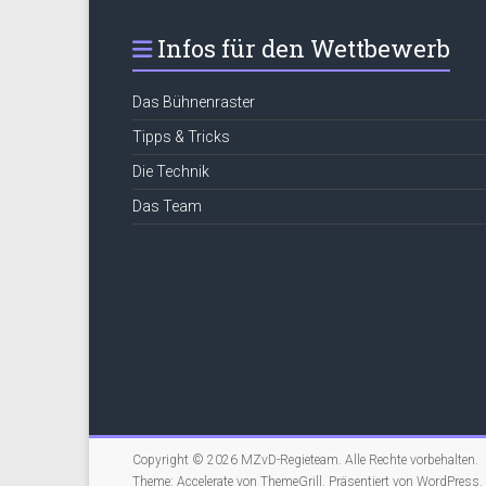
Infos für den Wettbewerb
Das Bühnenraster
Tipps & Tricks
Die Technik
Das Team
Copyright © 2026
MZvD-Regieteam
. Alle Rechte vorbehalten.
Theme:
Accelerate
von ThemeGrill. Präsentiert von
WordPress
.