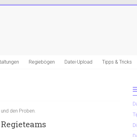
taltungen
Regiebögen
Datei-Upload
Tipps & Tricks
D
n und den Proben.
Ti
s Regieteams
D
D