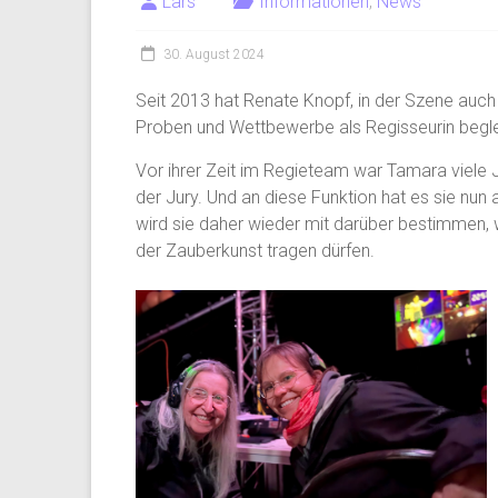
Lars
Informationen
,
News
30. August 2024
Seit 2013 hat Renate Knopf, in der Szene auch
Proben und Wettbewerbe als Regisseurin begle
Vor ihrer Zeit im Regieteam war Tamara viele 
der Jury. Und an diese Funktion hat es sie nu
wird sie daher wieder mit darüber bestimmen, we
der Zauberkunst tragen dürfen.