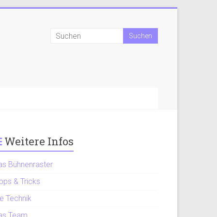
Weitere Infos
as Bühnenraster
pps & Tricks
ie Technik
as Team