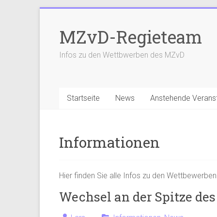
Zum
Inhalt
MZvD-Regieteam
springen
Infos zu den Wettbwerben des MZvD
Startseite
News
Anstehende Verans
Informationen
Hier finden Sie alle Infos zu den Wettbewerbe
Wechsel an der Spitze de