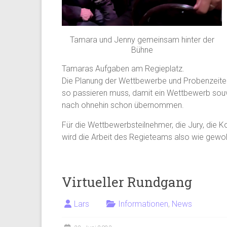
Tamara und Jenny gemeinsam hinter der
Bühne
Tamaras Aufgaben am Regieplatz.
Die Planung der Wettbewerbe und Probenzeiten
so passieren muss, damit ein Wettbewerb souv
nach ohnehin schon übernommen.
Für die Wettbewerbsteilnehmer, die Jury, die K
wird die Arbeit des Regieteams also wie gewo
Virtueller Rundgang
Lars
Informationen
,
News