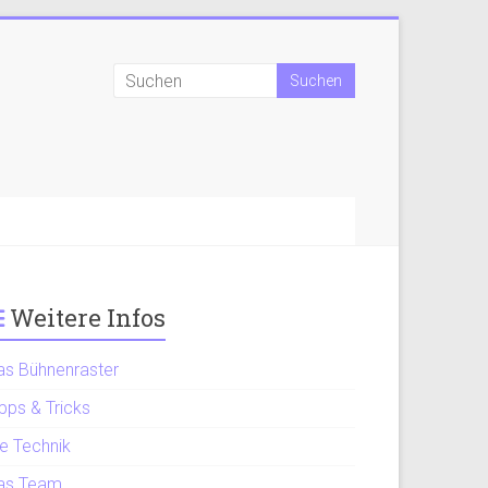
Weitere Infos
as Bühnenraster
pps & Tricks
ie Technik
as Team