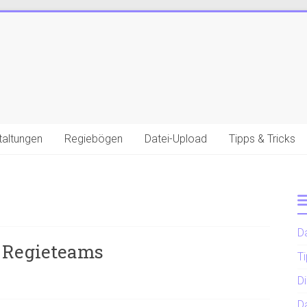
taltungen
Regiebögen
Datei-Upload
Tipps & Tricks
D
s Regieteams
Ti
D
D