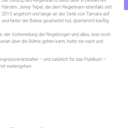
Die Leitung des Regieteams bleibt aber in bewährten
Händen: Jenny Tepel, die dem Regieteam ebenfalls seit
2013 angehört und lange an der Seite von Tamara auf
und hinter der Bühne gearbeitet hat, übernimmt künftig
, der Vorbereitung der Regiebögen und alles, was noch
erän über die Bühne gehen kann, hatte sie nach und
ongressveranstalter – und natürlich für das Publikum –
hnt weitergehen.