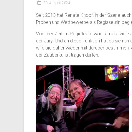
30. August 2024
Seit 2013 hat Renate Knopf, in der Szene auch
Proben und Wettbewerbe als Regisseurin begle
Vor ihrer Zeit im Regieteam war Tamara viele 
der Jury. Und an diese Funktion hat es sie nu
wird sie daher wieder mit darüber bestimmen, we
der Zauberkunst tragen dürfen.