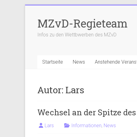
Zum
Inhalt
MZvD-Regieteam
springen
Infos zu den Wettbwerben des MZvD
Startseite
News
Anstehende Verans
Autor:
Lars
Wechsel an der Spitze de
Lars
Informationen
,
News