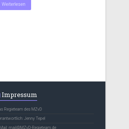
Weiterlesen
Impressum
as Regieteam des MZvD
rantwortlich: Jenny Tepel
Mail: mail@MZvD-Regieteam.de