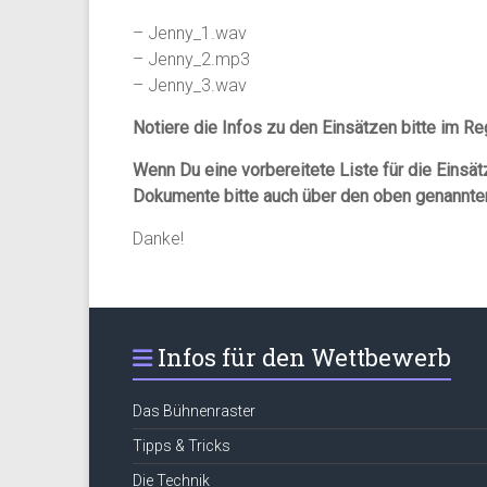
– Jenny_1.wav
– Jenny_2.mp3
– Jenny_3.wav
Notiere die Infos zu den Einsätzen bitte im Re
Wenn Du eine vorbereitete Liste für die Einsä
Dokumente bitte auch über den oben genannten
Danke!
Infos für den Wettbewerb
Das Bühnenraster
Tipps & Tricks
Die Technik