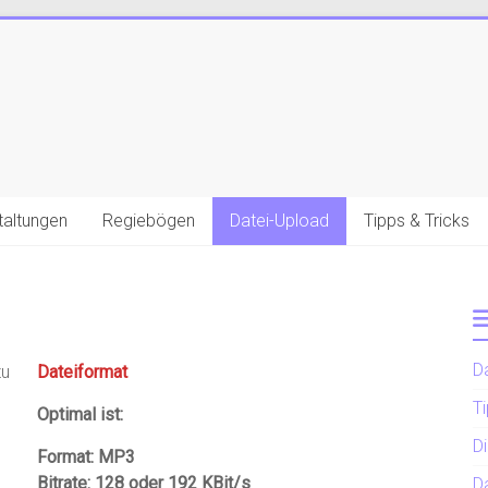
taltungen
Regiebögen
Datei-Upload
Tipps & Tricks
D
zu
Dateiformat
Ti
Optimal ist:
D
Format: MP3
Bitrate: 128 oder 192 KBit/s
D