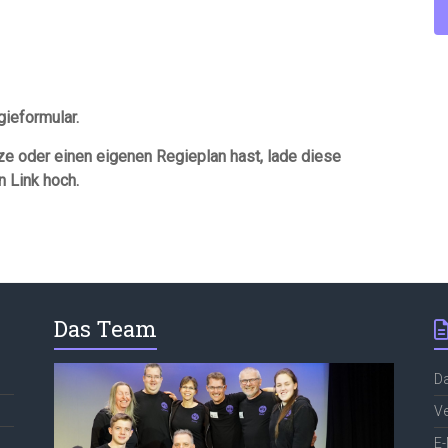
gieformular.
tze oder einen eigenen Regieplan hast, lade diese
 Link hoch.
Das Team
D
Ve
E-