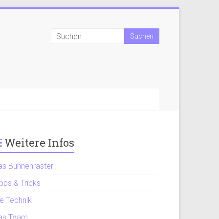
Weitere Infos
as Bühnenraster
pps & Tricks
ie Technik
as Team