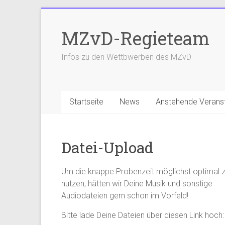
Zum
Inhalt
MZvD-Regieteam
springen
Infos zu den Wettbwerben des MZvD
Startseite
News
Anstehende Verans
Datei-Upload
Um die knappe Probenzeit möglichst optimal 
nutzen, hätten wir Deine Musik und sonstige
Audiodateien gern schon im Vorfeld!
Bitte lade Deine Dateien über diesen Link hoch: